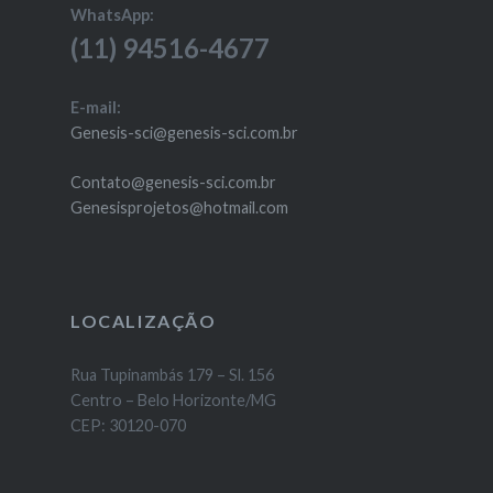
WhatsApp:
(11) 94516-4677
E-mail:
Genesis-sci@genesis-sci.com.br
Contato@genesis-sci.com.br
Genesisprojetos@hotmail.com
LOCALIZAÇÃO
Rua Tupinambás 179 – Sl. 156
Centro – Belo Horizonte/MG
CEP: 30120-070